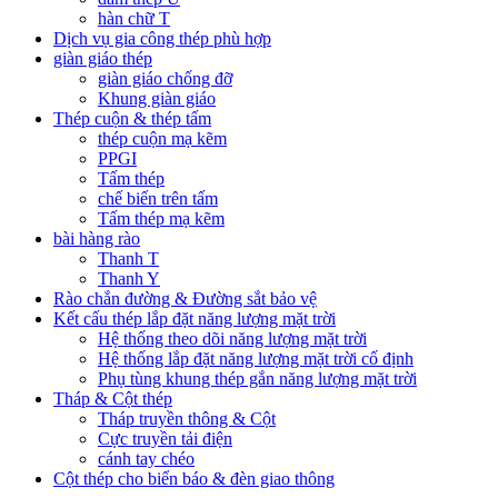
hàn chữ T
Dịch vụ gia công thép phù hợp
giàn giáo thép
giàn giáo chống đỡ
Khung giàn giáo
Thép cuộn & thép tấm
thép cuộn mạ kẽm
PPGI
Tấm thép
chế biến trên tấm
Tấm thép mạ kẽm
bài hàng rào
Thanh T
Thanh Y
Rào chắn đường & Đường sắt bảo vệ
Kết cấu thép lắp đặt năng lượng mặt trời
Hệ thống theo dõi năng lượng mặt trời
Hệ thống lắp đặt năng lượng mặt trời cố định
Phụ tùng khung thép gắn năng lượng mặt trời
Tháp & Cột thép
Tháp truyền thông & Cột
Cực truyền tải điện
cánh tay chéo
Cột thép cho biển báo & đèn giao thông