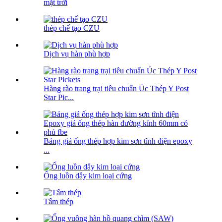
mặt trời
thép chế tạo CZU
Dịch vụ hàn phù hợp
Hàng rào trang trại tiêu chuẩn Úc Thép Y Post
Star Pic...
Bảng giá ống thép hợp kim sơn tĩnh điện epoxy
...
Ống luồn dây kim loại cứng
Tấm thép