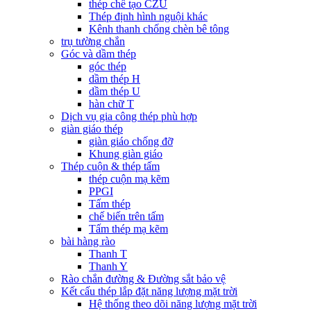
thép chế tạo CZU
Thép định hình nguội khác
Kênh thanh chống chèn bê tông
trụ tường chắn
Góc và dầm thép
góc thép
dầm thép H
dầm thép U
hàn chữ T
Dịch vụ gia công thép phù hợp
giàn giáo thép
giàn giáo chống đỡ
Khung giàn giáo
Thép cuộn & thép tấm
thép cuộn mạ kẽm
PPGI
Tấm thép
chế biến trên tấm
Tấm thép mạ kẽm
bài hàng rào
Thanh T
Thanh Y
Rào chắn đường & Đường sắt bảo vệ
Kết cấu thép lắp đặt năng lượng mặt trời
Hệ thống theo dõi năng lượng mặt trời