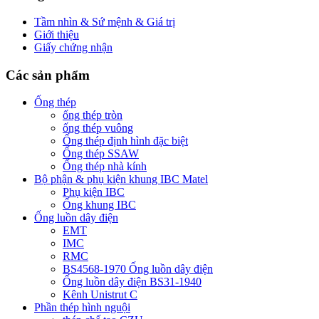
Tầm nhìn & Sứ mệnh & Giá trị
Giới thiệu
Giấy chứng nhận
Các sản phẩm
Ống thép
ống thép tròn
ống thép vuông
Ống thép định hình đặc biệt
Ống thép SSAW
Ống thép nhà kính
Bộ phận & phụ kiện khung IBC Matel
Phụ kiện IBC
Ống khung IBC
Ống luồn dây điện
EMT
IMC
RMC
BS4568-1970 Ống luồn dây điện
Ống luồn dây điện BS31-1940
Kênh Unistrut C
Phần thép hình nguội