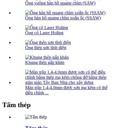
Ống vuông hàn hồ quang chìm (SAW)
Ống hàn hồ quang chìm xoắn ốc (SSAW)
Ống có Laser Holing
Ống thép sơn tĩnh điện
Khung thép gấp khăn
Màn trập 1.4-4.0mm được sơn mạ kẽm có thể
điều chỉnh ...
Tấm thép