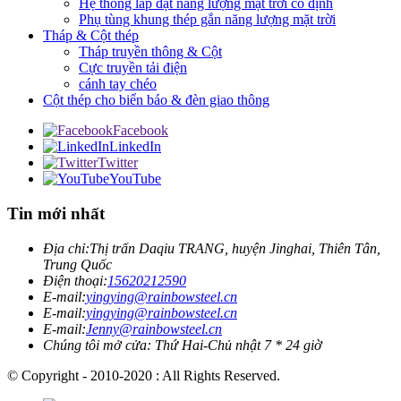
Hệ thống lắp đặt năng lượng mặt trời cố định
Phụ tùng khung thép gắn năng lượng mặt trời
Tháp & Cột thép
Tháp truyền thông & Cột
Cực truyền tải điện
cánh tay chéo
Cột thép cho biển báo & đèn giao thông
Facebook
LinkedIn
Twitter
YouTube
Tin mới nhất
Địa chỉ:
Thị trấn Daqiu TRANG, huyện Jinghai, Thiên Tân,
Trung Quốc
Điện thoại:
15620212590
E-mail:
yingying@rainbowsteel.cn
E-mail:
yingying@rainbowsteel.cn
E-mail:
Jenny@rainbowsteel.cn
Chúng tôi mở cửa: Thứ Hai-Chủ nhật 7 * 24 giờ
© Copyright - 2010-2020 : All Rights Reserved.