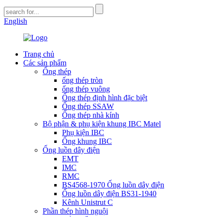
English
Trang chủ
Các sản phẩm
Ống thép
ống thép tròn
ống thép vuông
Ống thép định hình đặc biệt
Ống thép SSAW
Ống thép nhà kính
Bộ phận & phụ kiện khung IBC Matel
Phụ kiện IBC
Ống khung IBC
Ống luồn dây điện
EMT
IMC
RMC
BS4568-1970 Ống luồn dây điện
Ống luồn dây điện BS31-1940
Kênh Unistrut C
Phần thép hình nguội