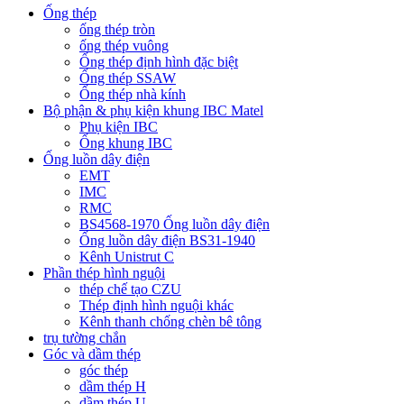
Ống thép
ống thép tròn
ống thép vuông
Ống thép định hình đặc biệt
Ống thép SSAW
Ống thép nhà kính
Bộ phận & phụ kiện khung IBC Matel
Phụ kiện IBC
Ống khung IBC
Ống luồn dây điện
EMT
IMC
RMC
BS4568-1970 Ống luồn dây điện
Ống luồn dây điện BS31-1940
Kênh Unistrut C
Phần thép hình nguội
thép chế tạo CZU
Thép định hình nguội khác
Kênh thanh chống chèn bê tông
trụ tường chắn
Góc và dầm thép
góc thép
dầm thép H
dầm thép U