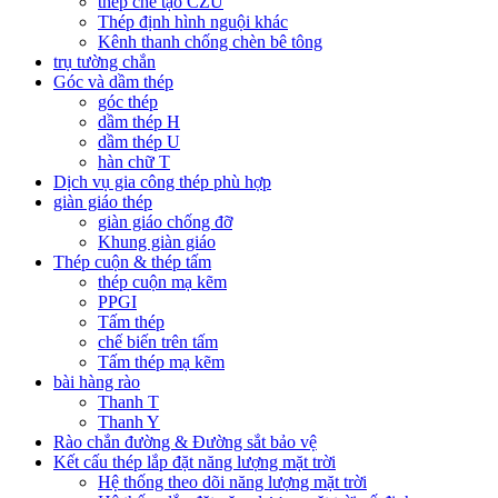
thép chế tạo CZU
Thép định hình nguội khác
Kênh thanh chống chèn bê tông
trụ tường chắn
Góc và dầm thép
góc thép
dầm thép H
dầm thép U
hàn chữ T
Dịch vụ gia công thép phù hợp
giàn giáo thép
giàn giáo chống đỡ
Khung giàn giáo
Thép cuộn & thép tấm
thép cuộn mạ kẽm
PPGI
Tấm thép
chế biến trên tấm
Tấm thép mạ kẽm
bài hàng rào
Thanh T
Thanh Y
Rào chắn đường & Đường sắt bảo vệ
Kết cấu thép lắp đặt năng lượng mặt trời
Hệ thống theo dõi năng lượng mặt trời