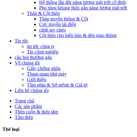
Hệ thống lắp đặt năng lượng mặt trời cố định
Phụ tùng khung thép gắn năng lượng mặt trời
Tháp & Cột thép
Tháp truyền thông & Cột
Cực truyền tải điện
cánh tay chéo
Cột thép cho biển báo & đèn giao thông
Tin tức
tin tức công ty
Tin công nghiệp
câu hỏi thường gặp
Về chúng tôi
Giấy chứng nhận
Tham quan nhà máy
Giới thiệu
Tầm nhìn & Sứ mệnh & Giá trị
Liên hệ chúng tôi
Trang chủ
Các sản phẩm
Thép cuộn & thép tấm
Tấm thép
Thể loại