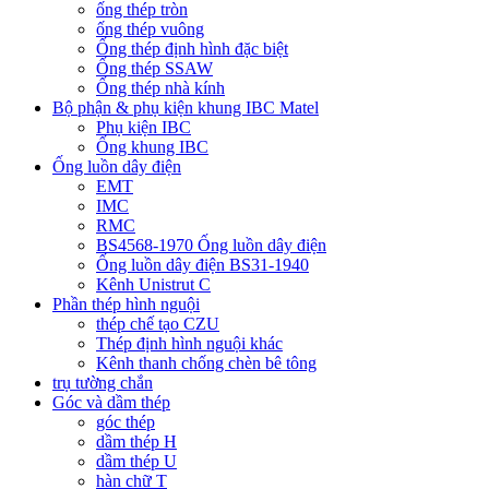
ống thép tròn
ống thép vuông
Ống thép định hình đặc biệt
Ống thép SSAW
Ống thép nhà kính
Bộ phận & phụ kiện khung IBC Matel
Phụ kiện IBC
Ống khung IBC
Ống luồn dây điện
EMT
IMC
RMC
BS4568-1970 Ống luồn dây điện
Ống luồn dây điện BS31-1940
Kênh Unistrut C
Phần thép hình nguội
thép chế tạo CZU
Thép định hình nguội khác
Kênh thanh chống chèn bê tông
trụ tường chắn
Góc và dầm thép
góc thép
dầm thép H
dầm thép U
hàn chữ T