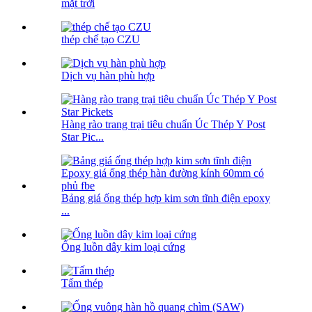
mặt trời
thép chế tạo CZU
Dịch vụ hàn phù hợp
Hàng rào trang trại tiêu chuẩn Úc Thép Y Post
Star Pic...
Bảng giá ống thép hợp kim sơn tĩnh điện epoxy
...
Ống luồn dây kim loại cứng
Tấm thép