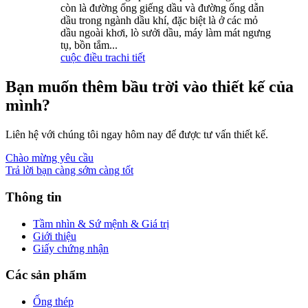
còn là đường ống giếng dầu và đường ống dẫn
dầu trong ngành dầu khí, đặc biệt là ở các mỏ
dầu ngoài khơi, lò sưởi dầu, máy làm mát ngưng
tụ, bồn tắm...
cuộc điều tra
chi tiết
Bạn muốn thêm bầu trời vào thiết kế của
mình?
Liên hệ với chúng tôi ngay hôm nay để được tư vấn thiết kế.
Chào mừng yêu cầu
Trả lời bạn càng sớm càng tốt
Thông tin
Tầm nhìn & Sứ mệnh & Giá trị
Giới thiệu
Giấy chứng nhận
Các sản phẩm
Ống thép