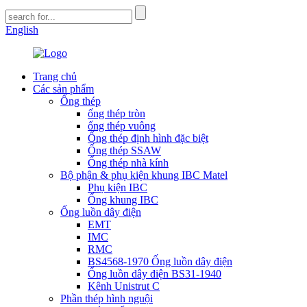
English
Trang chủ
Các sản phẩm
Ống thép
ống thép tròn
ống thép vuông
Ống thép định hình đặc biệt
Ống thép SSAW
Ống thép nhà kính
Bộ phận & phụ kiện khung IBC Matel
Phụ kiện IBC
Ống khung IBC
Ống luồn dây điện
EMT
IMC
RMC
BS4568-1970 Ống luồn dây điện
Ống luồn dây điện BS31-1940
Kênh Unistrut C
Phần thép hình nguội