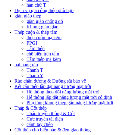
hàn chữ T
Dịch vụ gia công thép phù hợp
giàn giáo thép
giàn giáo chống đỡ
Khung giàn giáo
Thép cuộn & thép tấm
thép cuộn mạ kẽm
PPGI
Tấm thép
chế biến trên tấm
Tấm thép mạ kẽm
bài hàng rào
Thanh T
Thanh Y
Rào chắn đường & Đường sắt bảo vệ
Kết cấu thép lắp đặt năng lượng mặt trời
Hệ thống theo dõi năng lượng mặt trời
Hệ thống lắp đặt năng lượng mặt trời cố định
Phụ tùng khung thép gắn năng lượng mặt trời
Tháp & Cột thép
Tháp truyền thông & Cột
Cực truyền tải điện
cánh tay chéo
Cột thép cho biển báo & đèn giao thông