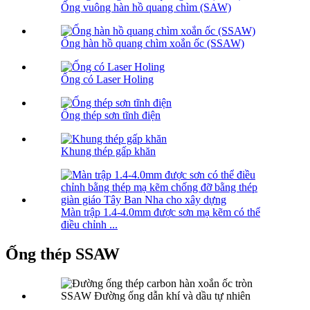
Ống vuông hàn hồ quang chìm (SAW)
Ống hàn hồ quang chìm xoắn ốc (SSAW)
Ống có Laser Holing
Ống thép sơn tĩnh điện
Khung thép gấp khăn
Màn trập 1.4-4.0mm được sơn mạ kẽm có thể
điều chỉnh ...
Ống thép SSAW