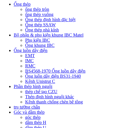
Ống thép
ống thép tròn
ống thép vuông
Ống thép định hình đặc biệt
Ống thép SSAW
Ống thép nhà kính
Bộ phận & phụ kiện khung IBC Matel
Phụ kiện IBC
Ống khung IBC
Ống luồn dây điện
EMT
IMC
RMC
BS4568-1970 Ống luồn dây điện
Ống luồn dây điện BS31-1940
Kênh Unistrut C
Phần thép hình nguội
thép chế tạo CZU
Thép định hình nguội khác
Kênh thanh chống chèn bê tông
trụ tường chắn
Góc và dầm thép
góc thép
dầm thép H
dầm thép U