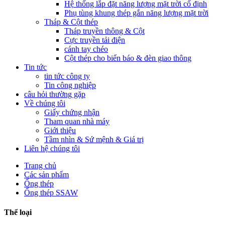
Hệ thống lắp đặt năng lượng mặt trời cố định
Phụ tùng khung thép gắn năng lượng mặt trời
Tháp & Cột thép
Tháp truyền thông & Cột
Cực truyền tải điện
cánh tay chéo
Cột thép cho biển báo & đèn giao thông
Tin tức
tin tức công ty
Tin công nghiệp
câu hỏi thường gặp
Về chúng tôi
Giấy chứng nhận
Tham quan nhà máy
Giới thiệu
Tầm nhìn & Sứ mệnh & Giá trị
Liên hệ chúng tôi
Trang chủ
Các sản phẩm
Ống thép
Ống thép SSAW
Thể loại