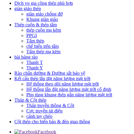
Dịch vụ gia công thép phù hợp
giàn giáo thép
giàn giáo chống đỡ
Khung giàn giáo
Thép cuộn & thép tấm
thép cuộn mạ kẽm
PPGI
Tấm thép
chế biến trên tấm
Tấm thép mạ kẽm
bài hàng rào
Thanh T
Thanh Y
Rào chắn đường & Đường sắt bảo vệ
Kết cấu thép lắp đặt năng lượng mặt trời
Hệ thống theo dõi năng lượng mặt trời
Hệ thống lắp đặt năng lượng mặt trời cố định
Phụ tùng khung thép gắn năng lượng mặt trời
Tháp & Cột thép
Tháp truyền thông & Cột
Cực truyền tải điện
cánh tay chéo
Cột thép cho biển báo & đèn giao thông
Facebook