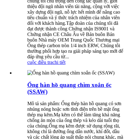
chúng tôi chú trọng đến công tác quản lý, giới
thiệu đội ngũ nhân viên tài năng, cộng với việc
xây dựng đội ngũ, nỗ lực hết mình để nâng cao
tiêu chuẩn và ý thức trách nhiệm của nhân viên
đối với khách hàng.Tập đoàn của chúng tôi đã
đạt được thành công Chứng nhận IS9001 và
Chứng nhận CE Châu Âu về Bán buôn Bán
buôn Nhà máy OEM Trung Quốc Thương mại
Ống thép carbon tròn 1/4 inch ERW, Chúng tôi
thường phối hợp tạo ra giải pháp sáng tạo mới để
đáp ứng yêu cầu từ...
cuộc điều tra
chi tiết
Ống hàn hồ quang chìm xoắn ốc
(SSAW)
Mô tả sản phẩm: Ống thép hàn hồ quang có sơn
nhúng nóng hoặc sơn tĩnh điện trên bề mặt ống
thép mạ kẽm.Mạ kẽm có thể làm tăng khả năng
chống ăn mòn của ống thép và kéo dài tuổi thọ
của chúng.Ống mạ kẽm được sử dụng rộng rãi,
không chỉ là đường ống dẫn nước, khí đốt, dầu
và các chất lỏng áp suất thấp nói chung khác, mà