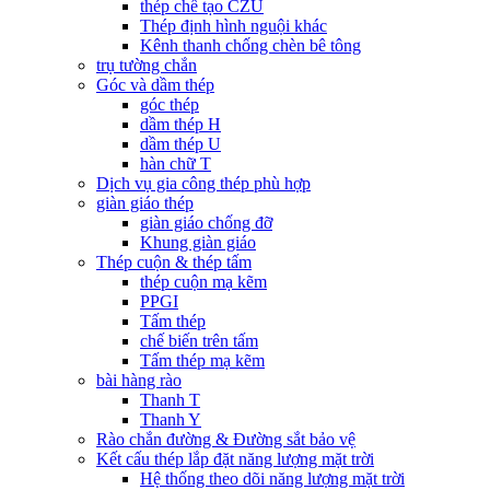
thép chế tạo CZU
Thép định hình nguội khác
Kênh thanh chống chèn bê tông
trụ tường chắn
Góc và dầm thép
góc thép
dầm thép H
dầm thép U
hàn chữ T
Dịch vụ gia công thép phù hợp
giàn giáo thép
giàn giáo chống đỡ
Khung giàn giáo
Thép cuộn & thép tấm
thép cuộn mạ kẽm
PPGI
Tấm thép
chế biến trên tấm
Tấm thép mạ kẽm
bài hàng rào
Thanh T
Thanh Y
Rào chắn đường & Đường sắt bảo vệ
Kết cấu thép lắp đặt năng lượng mặt trời
Hệ thống theo dõi năng lượng mặt trời